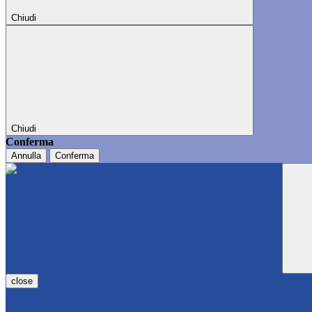
Chiudi
Chiudi
Conferma
Annulla
Conferma
close