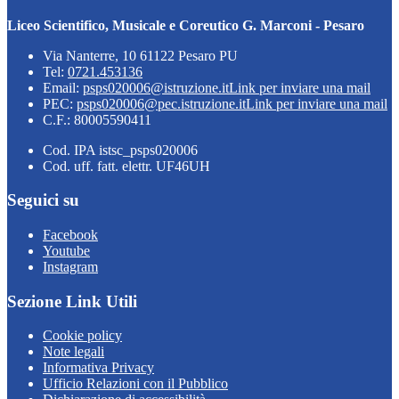
Liceo Scientifico, Musicale e Coreutico G. Marconi - Pesaro
Via Nanterre, 10 61122 Pesaro PU
Tel:
0721.453136
Email:
psps020006@istruzione.it
Link per inviare una mail
PEC:
psps020006@pec.istruzione.it
Link per inviare una mail
C.F.: 80005590411
Cod. IPA istsc_psps020006
Cod. uff. fatt. elettr. UF46UH
Seguici su
Facebook
Youtube
Instagram
Sezione Link Utili
Cookie policy
Note legali
Informativa Privacy
Ufficio Relazioni con il Pubblico