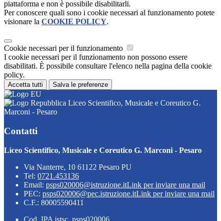
piattaforma e non è possibile disabilitarli.
Per conoscere quali sono i cookie necessari al funzionamento potete
visionare la
COOKIE POLICY
.
Cookie necessari per il funzionamento
I cookie necessari per il funzionamento non possono essere
disabilitati. È possibile consultare l'elenco nella pagina della cookie
policy.
Accetta tutti
Salva le preferenze
Liceo Scientifico, Musicale e Coreutico G.
Marconi - Pesaro
Contatti
Liceo Scientifico, Musicale e Coreutico G. Marconi - Pesaro
Via Nanterre, 10 61122 Pesaro PU
Tel:
0721.453136
Email:
psps020006@istruzione.it
Link per inviare una mail
PEC:
psps020006@pec.istruzione.it
Link per inviare una mail
C.F.: 80005590411
Cod. IPA istsc_psps020006