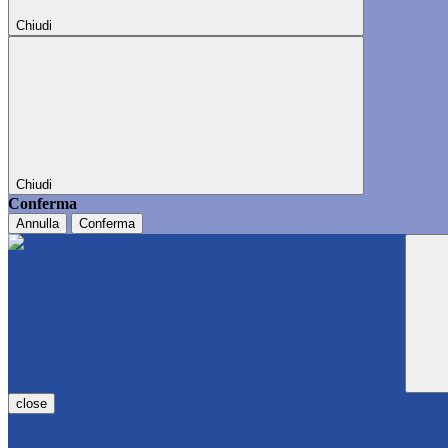
Chiudi
Chiudi
Conferma
Annulla
Conferma
close