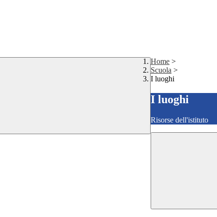
Home
>
Scuola
>
I luoghi
I luoghi
Risorse dell'istituto