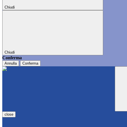
Chiudi
Chiudi
Conferma
Annulla
Conferma
close