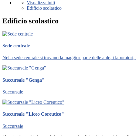
Visualizza tutti
Edificio scolastico
Edificio scolastico
Sede centrale
Nella sede centrale si trovano la maggior parte delle aule, i laboratori, l
Succursale "Genga"
Succursale
Succursale "Liceo Coreutico"
Succursale