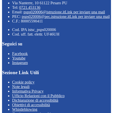
Via Nanterre, 10 61122 Pesaro PU
Tel:
0721.453136
Email:
psps020006@istruzione.it
Link per inviare una mail
PEC:
psps020006@pec.istruzione.it
Link per inviare una mail
C.F.: 80005590411
Cod. IPA istsc_psps020006
Cod. uff. fatt. elettr. UF46UH
Seguici su
Facebook
Youtube
Instagram
Sezione Link Utili
Cookie policy
Note legali
Informativa Privacy
Ufficio Relazioni con il Pubblico
Dichiarazione di accessibilità
Obiettivi di accessibilità
Whistleblowing