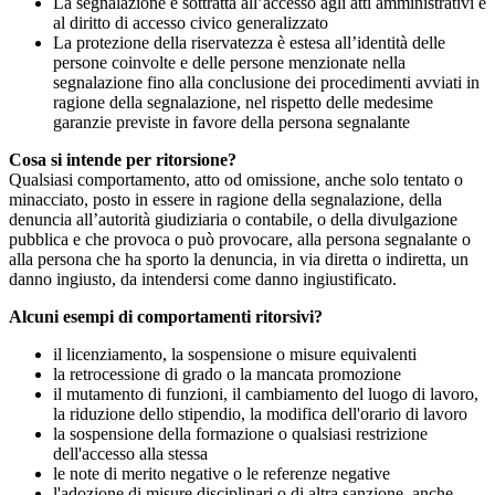
La segnalazione è sottratta all’accesso agli atti amministrativi e
al diritto di accesso civico generalizzato
La protezione della riservatezza è estesa all’identità delle
persone coinvolte e delle persone menzionate nella
segnalazione fino alla conclusione dei procedimenti avviati in
ragione della segnalazione, nel rispetto delle medesime
garanzie previste in favore della persona segnalante
Cosa si intende per ritorsione?
Qualsiasi comportamento, atto od omissione, anche solo tentato o
minacciato, posto in essere in ragione della segnalazione, della
denuncia all’autorità giudiziaria o contabile, o della divulgazione
pubblica e che provoca o può provocare, alla persona segnalante o
alla persona che ha sporto la denuncia, in via diretta o indiretta, un
danno ingiusto, da intendersi come danno ingiustificato.
Alcuni esempi di comportamenti ritorsivi?
il licenziamento, la sospensione o misure equivalenti
la retrocessione di grado o la mancata promozione
il mutamento di funzioni, il cambiamento del luogo di lavoro,
la riduzione dello stipendio, la modifica dell'orario di lavoro
la sospensione della formazione o qualsiasi restrizione
dell'accesso alla stessa
le note di merito negative o le referenze negative
l'adozione di misure disciplinari o di altra sanzione, anche