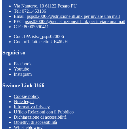
Via Nanterre, 10 61122 Pesaro PU
Tel:
0721.453136
Email:
psps020006@istruzione.it
Link per inviare una mail
PEC:
psps020006@pec.istruzione.it
Link per inviare una mail
C.F.: 80005590411
Cod. IPA istsc_psps020006
Cod. uff. fatt. elettr. UF46UH
Seguici su
Facebook
Youtube
Instagram
Sezione Link Utili
Cookie policy
Note legali
Informativa Privacy
Ufficio Relazioni con il Pubblico
Dichiarazione di accessibilità
Obiettivi di accessibilità
Whistleblowing