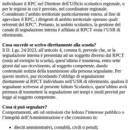
individuare il RPC nel Direttore dell’Ufficio scolastico regionale, o
per le regioni in cui è previsto, nel coordinatore regionale.
Considerato l’ambito territoriale particolarmente esteso, al fine di
agevolare il RPC, i dirigenti di ambito territoriale operano quali
referenti del RPC”. Pertanto, in ambito scolastico, la gestione del
canale di segnalazione interna è affidata al RPCT ossia l’USR di
riferimento.
Cosa succede se scrivo direttamente alla scuola?
Il D. Lgs. 24/2023, all’articolo 4, comma 6, prevede che, se la
segnalazione interna è presentata ad un soggetto diverso dal RPCT
(ossia ad esempio la scuola), quest’ultima è trasmessa, entro sette
giorni dal suo ricevimento, al soggetto competente, dando
contestuale notizia della trasmissione alla persona segnalante. Per
questo motivo, pur ricordando l’obbligo di segnalazione
direttamente al RPCT individuato nell’USR di riferimento, qualora il
segnalante scrivesse al presente Istituto Scolastico, quest’ultimo avrà
premura di trasmettere la segnalazione nei tempi e modi previsti per
legge al soggetto competente.
Cosa si può segnalare?
Comportamenti, atti od omissioni che ledono l’interesse pubblico o
l’integrità dell’Amministrazione e che consistono in:
illeciti amministrativi, contabili, civili o penali;