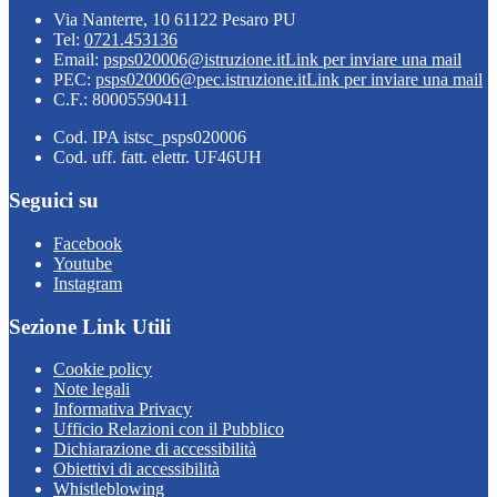
Via Nanterre, 10 61122 Pesaro PU
Tel:
0721.453136
Email:
psps020006@istruzione.it
Link per inviare una mail
PEC:
psps020006@pec.istruzione.it
Link per inviare una mail
C.F.: 80005590411
Cod. IPA istsc_psps020006
Cod. uff. fatt. elettr. UF46UH
Seguici su
Facebook
Youtube
Instagram
Sezione Link Utili
Cookie policy
Note legali
Informativa Privacy
Ufficio Relazioni con il Pubblico
Dichiarazione di accessibilità
Obiettivi di accessibilità
Whistleblowing