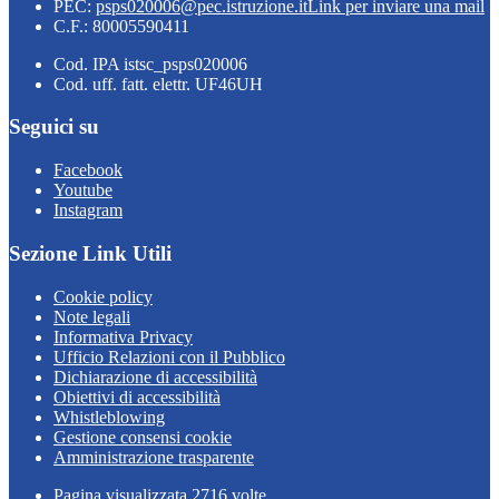
PEC:
psps020006@pec.istruzione.it
Link per inviare una mail
C.F.: 80005590411
Cod. IPA istsc_psps020006
Cod. uff. fatt. elettr. UF46UH
Seguici su
Facebook
Youtube
Instagram
Sezione Link Utili
Cookie policy
Note legali
Informativa Privacy
Ufficio Relazioni con il Pubblico
Dichiarazione di accessibilità
Obiettivi di accessibilità
Whistleblowing
Gestione consensi cookie
Amministrazione trasparente
Pagina visualizzata
2716
volte