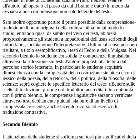
corredati di note di contestualizzazione (informazioni relative
all'autore, all'opera o al passo da cui il brano è tratto) in modo da
avviarsi a una comprensione non solo letterale del testo.
Sarà inoltre opportuno partire il prima possibile dalla comprensione-
traduzione di brani originali della cultura latina; in tal modo lo
studio, entrando quasi da subito nel vivo dei testi, abituerà
progressivamente gli studenti a impadronirsi dell'usus scribendi degli
autori latini, facilitandone l'interpretazione. Utili in tal senso possono
risultare, a titolo esemplificativo, i testi di Fedro e della Vulgata. Nel
secondo biennio lo studente consolida le competenze linguistiche
attraverso la riflessione sui testi d'autore proposti alla lettura dal
percorso storico letterario. In particolare lo studente acquisirà
dimestichezza con la complessità della costruzione sintattica e con il
lessico della poesia, della retorica, della politica, della filosofia, delle
scienze; saprà cogliere lo specifico letterario del testo; riflettere sulle
scelte di traduzione, proprie o di traduttori accreditati. In continuità
con il primo biennio, le competenze linguistiche saranno verificate
attraverso testi debitamente guidati, sia pure di un livello di
complessità crescente, anche facendo ricorso ad esercizi di
traduzione contrastiva.
Secondo Biennio
L'attenzione dello studente si sofferma sui testi più significativi della