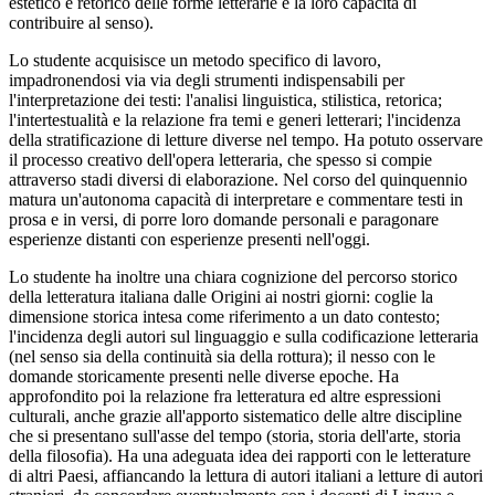
estetico e retorico delle forme letterarie e la loro capacità di
contribuire al senso).
Lo studente acquisisce un metodo specifico di lavoro,
impadronendosi via via degli strumenti indispensabili per
l'interpretazione dei testi: l'analisi linguistica, stilistica, retorica;
l'intertestualità e la relazione fra temi e generi letterari; l'incidenza
della stratificazione di letture diverse nel tempo. Ha potuto osservare
il processo creativo dell'opera letteraria, che spesso si compie
attraverso stadi diversi di elaborazione. Nel corso del quinquennio
matura un'autonoma capacità di interpretare e commentare testi in
prosa e in versi, di porre loro domande personali e paragonare
esperienze distanti con esperienze presenti nell'oggi.
Lo studente ha inoltre una chiara cognizione del percorso storico
della letteratura italiana dalle Origini ai nostri giorni: coglie la
dimensione storica intesa come riferimento a un dato contesto;
l'incidenza degli autori sul linguaggio e sulla codificazione letteraria
(nel senso sia della continuità sia della rottura); il nesso con le
domande storicamente presenti nelle diverse epoche. Ha
approfondito poi la relazione fra letteratura ed altre espressioni
culturali, anche grazie all'apporto sistematico delle altre discipline
che si presentano sull'asse del tempo (storia, storia dell'arte, storia
della filosofia). Ha una adeguata idea dei rapporti con le letterature
di altri Paesi, affiancando la lettura di autori italiani a letture di autori