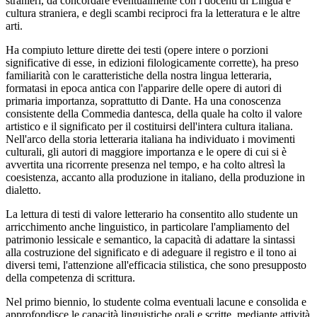
stranieri, da concordare eventualmente con i docenti di Lingua e
cultura straniera, e degli scambi reciproci fra la letteratura e le altre
arti.
Ha compiuto letture dirette dei testi (opere intere o porzioni
significative di esse, in edizioni filologicamente corrette), ha preso
familiarità con le caratteristiche della nostra lingua letteraria,
formatasi in epoca antica con l'apparire delle opere di autori di
primaria importanza, soprattutto di Dante. Ha una conoscenza
consistente della Commedia dantesca, della quale ha colto il valore
artistico e il significato per il costituirsi dell'intera cultura italiana.
Nell'arco della storia letteraria italiana ha individuato i movimenti
culturali, gli autori di maggiore importanza e le opere di cui si è
avvertita una ricorrente presenza nel tempo, e ha colto altresì la
coesistenza, accanto alla produzione in italiano, della produzione in
dialetto.
La lettura di testi di valore letterario ha consentito allo studente un
arricchimento anche linguistico, in particolare l'ampliamento del
patrimonio lessicale e semantico, la capacità di adattare la sintassi
alla costruzione del significato e di adeguare il registro e il tono ai
diversi temi, l'attenzione all'efficacia stilistica, che sono presupposto
della competenza di scrittura.
Nel primo biennio, lo studente colma eventuali lacune e consolida e
approfondisce le capacità linguistiche orali e scritte, mediante attività