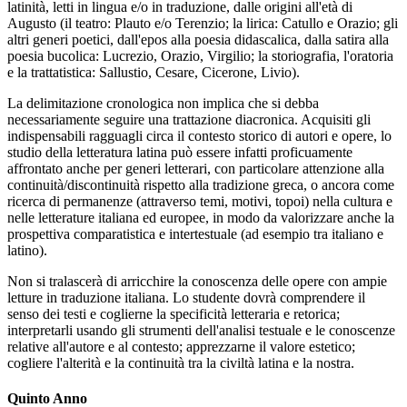
latinità, letti in lingua e/o in traduzione, dalle origini all'età di
Augusto (il teatro: Plauto e/o Terenzio; la lirica: Catullo e Orazio; gli
altri generi poetici, dall'epos alla poesia didascalica, dalla satira alla
poesia bucolica: Lucrezio, Orazio, Virgilio; la storiografia, l'oratoria
e la trattatistica: Sallustio, Cesare, Cicerone, Livio).
La delimitazione cronologica non implica che si debba
necessariamente seguire una trattazione diacronica. Acquisiti gli
indispensabili ragguagli circa il contesto storico di autori e opere, lo
studio della letteratura latina può essere infatti proficuamente
affrontato anche per generi letterari, con particolare attenzione alla
continuità/discontinuità rispetto alla tradizione greca, o ancora come
ricerca di permanenze (attraverso temi, motivi, topoi) nella cultura e
nelle letterature italiana ed europee, in modo da valorizzare anche la
prospettiva comparatistica e intertestuale (ad esempio tra italiano e
latino).
Non si tralascerà di arricchire la conoscenza delle opere con ampie
letture in traduzione italiana. Lo studente dovrà comprendere il
senso dei testi e coglierne la specificità letteraria e retorica;
interpretarli usando gli strumenti dell'analisi testuale e le conoscenze
relative all'autore e al contesto; apprezzarne il valore estetico;
cogliere l'alterità e la continuità tra la civiltà latina e la nostra.
Quinto Anno