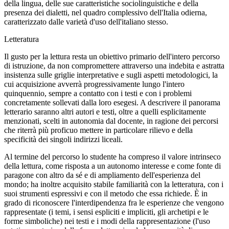
della lingua, delle sue caratteristiche sociolinguistiche e della
presenza dei dialetti, nel quadro complessivo dell'Italia odierna,
caratterizzato dalle varietà d'uso dell'italiano stesso.
Letteratura
Il gusto per la lettura resta un obiettivo primario dell'intero percorso
di istruzione, da non compromettere attraverso una indebita e astratta
insistenza sulle griglie interpretative e sugli aspetti metodologici, la
cui acquisizione avverrà progressivamente lungo l'intero
quinquennio, sempre a contatto con i testi e con i problemi
concretamente sollevati dalla loro esegesi. A descrivere il panorama
letterario saranno altri autori e testi, oltre a quelli esplicitamente
menzionati, scelti in autonomia dal docente, in ragione dei percorsi
che riterrà più proficuo mettere in particolare rilievo e della
specificità dei singoli indirizzi liceali.
Al termine del percorso lo studente ha compreso il valore intrinseco
della lettura, come risposta a un autonomo interesse e come fonte di
paragone con altro da sé e di ampliamento dell'esperienza del
mondo; ha inoltre acquisito stabile familiarità con la letteratura, con i
suoi strumenti espressivi e con il metodo che essa richiede. È in
grado di riconoscere l'interdipendenza fra le esperienze che vengono
rappresentate (i temi, i sensi espliciti e impliciti, gli archetipi e le
forme simboliche) nei testi e i modi della rappresentazione (l'uso