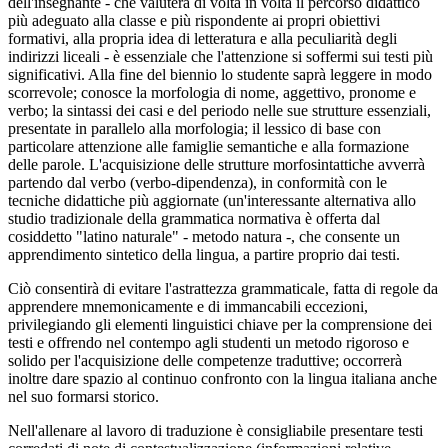
dell'insegnante - che valuterà di volta in volta il percorso didattico
più adeguato alla classe e più rispondente ai propri obiettivi
formativi, alla propria idea di letteratura e alla peculiarità degli
indirizzi liceali - è essenziale che l'attenzione si soffermi sui testi più
significativi. Alla fine del biennio lo studente saprà leggere in modo
scorrevole; conosce la morfologia di nome, aggettivo, pronome e
verbo; la sintassi dei casi e del periodo nelle sue strutture essenziali,
presentate in parallelo alla morfologia; il lessico di base con
particolare attenzione alle famiglie semantiche e alla formazione
delle parole. L'acquisizione delle strutture morfosintattiche avverrà
partendo dal verbo (verbo-dipendenza), in conformità con le
tecniche didattiche più aggiornate (un'interessante alternativa allo
studio tradizionale della grammatica normativa è offerta dal
cosiddetto "latino naturale" - metodo natura -, che consente un
apprendimento sintetico della lingua, a partire proprio dai testi.
Ciò consentirà di evitare l'astrattezza grammaticale, fatta di regole da
apprendere mnemonicamente e di immancabili eccezioni,
privilegiando gli elementi linguistici chiave per la comprensione dei
testi e offrendo nel contempo agli studenti un metodo rigoroso e
solido per l'acquisizione delle competenze traduttive; occorrerà
inoltre dare spazio al continuo confronto con la lingua italiana anche
nel suo formarsi storico.
Nell'allenare al lavoro di traduzione è consigliabile presentare testi