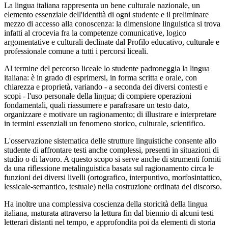
La lingua italiana rappresenta un bene culturale nazionale, un
elemento essenziale dell'identità di ogni studente e il preliminare
mezzo di accesso alla conoscenza: la dimensione linguistica si trova
infatti al crocevia fra la competenze comunicative, logico
argomentative e culturali declinate dal Profilo educativo, culturale e
professionale comune a tutti i percorsi liceali.
Al termine del percorso liceale lo studente padroneggia la lingua
italiana: è in grado di esprimersi, in forma scritta e orale, con
chiarezza e proprietà, variando - a seconda dei diversi contesti e
scopi - l'uso personale della lingua; di compiere operazioni
fondamentali, quali riassumere e parafrasare un testo dato,
organizzare e motivare un ragionamento; di illustrare e interpretare
in termini essenziali un fenomeno storico, culturale, scientifico.
L'osservazione sistematica delle strutture linguistiche consente allo
studente di affrontare testi anche complessi, presenti in situazioni di
studio o di lavoro. A questo scopo si serve anche di strumenti forniti
da una riflessione metalinguistica basata sul ragionamento circa le
funzioni dei diversi livelli (ortografico, interpuntivo, morfosintattico,
lessicale-semantico, testuale) nella costruzione ordinata del discorso.
Ha inoltre una complessiva coscienza della storicità della lingua
italiana, maturata attraverso la lettura fin dal biennio di alcuni testi
letterari distanti nel tempo, e approfondita poi da elementi di storia