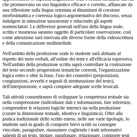
che promuovano un uso linguistico efficace e corretto, affiancate da
una riflessione sulla lingua orientata ai dinamismi di coesione
morfosintattica e coerenza logico-argomentativa del discorso, senza
indulgere in minuziose tassonomie e riducendo gli aspetti
nomenclatori. Le differenze generali nell'uso della lingua orale,
scritta e trasmessa saranno oggetto di particolare osservazione, così
come attenzione sarà riservata alle diverse forme della videoscrittura
e della comunicazione multimediale.
Nell'ambito della produzione orale lo studente sarà abituato al
rispetto dei turni verbali, all'ordine dei temi e all'efficacia espressiva.
Nell'ambito della produzione scritta saprà controllare la costruzione
del testo secondo progressioni tematiche coerenti, l'organizzazione
logica entro e oltre la frase, l'uso dei connettivi (preposizioni,
congiunzioni, avverbi e segnali di strutturazione del testo),
dell'interpunzione, e saprà compiere adeguate scelte lessicali.
Tali attività consentiranno di sviluppare la competenza testuale sia
nella comprensione (individuare dati e informazioni, fare inferenze,
comprendere le relazioni logiche interne) sia nella produzione
(curare la dimensione testuale, ideativa e linguistica). Oltre alla
pratica tradizionale dello scritto esteso, nelle sue varie tipologie, lo
studente sarà in grado di comporre brevi scritti su consegne
vincolate, paragrafare, riassumere cogliendo i tratti informativi
salienti di un testo, titolare, parafrasare, relazionare, comporre testi