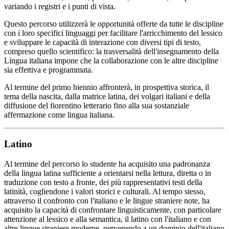
variando i registri e i punti di vista.
Questo percorso utilizzerà le opportunità offerte da tutte le discipline
con i loro specifici linguaggi per facilitare l'arricchimento del lessico
e sviluppare le capacità di interazione con diversi tipi di testo,
compreso quello scientifico: la trasversalità dell'insegnamento della
Lingua italiana impone che la collaborazione con le altre discipline
sia effettiva e programmata.
Al termine del primo biennio affronterà, in prospettiva storica, il
tema della nascita, dalla matrice latina, dei volgari italiani e della
diffusione del fiorentino letterario fino alla sua sostanziale
affermazione come lingua italiana.
Latino
Al termine del percorso lo studente ha acquisito una padronanza
della lingua latina sufficiente a orientarsi nella lettura, diretta o in
traduzione con testo a fronte, dei più rappresentativi testi della
latinità, cogliendone i valori storici e culturali. Al tempo stesso,
attraverso il confronto con l'italiano e le lingue straniere note, ha
acquisito la capacità di confrontare linguisticamente, con particolare
attenzione al lessico e alla semantica, il latino con l'italiano e con
altre lingue straniere moderne, pervenendo a un dominio dell'italiano