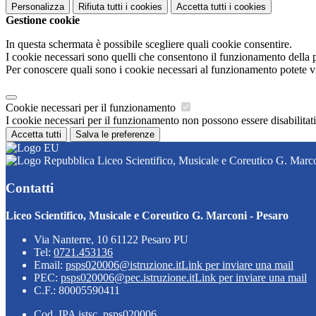
Personalizza
Rifiuta tutti
i cookies
Accetta tutti
i cookies
Gestione cookie
In questa schermata è possibile scegliere quali cookie consentire.
I cookie necessari sono quelli che consentono il funzionamento della pi
Per conoscere quali sono i cookie necessari al funzionamento potete v
Cookie necessari per il funzionamento
I cookie necessari per il funzionamento non possono essere disabilitati.
Accetta tutti
Salva le preferenze
Liceo Scientifico, Musicale e Coreutico G. Marco
Contatti
Liceo Scientifico, Musicale e Coreutico G. Marconi - Pesaro
Via Nanterre, 10 61122 Pesaro PU
Tel:
0721.453136
Email:
psps020006@istruzione.it
Link per inviare una mail
PEC:
psps020006@pec.istruzione.it
Link per inviare una mail
C.F.: 80005590411
Cod. IPA istsc_psps020006