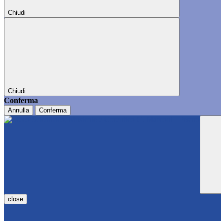
Chiudi
Chiudi
Conferma
Annulla
Conferma
close