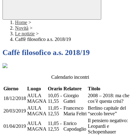
Home
>
Novità
>
Le notizie
>
Caffè filosofico a.s. 2018/19
Caffè filosofico a.s. 2018/19
Calendario incontri
Giorno
Luogo
Orario
Relatore
Titolo
AULA
10,05 -
Giorgio
2008 – 2018: ma che
18/12/2018
MAGNA
11,55
Gattei
cos’è questa crisi?
AULA
11,05 -
Francesco
Berlino capitale del
20/03/2019
MAGNA
12,55
Maria Feltri
“secolo breve”
Il pensiero negativo:
AULA
11,05 -
Enrico
01/04/2019
Leopardi e
MAGNA
12,55
Capodaglio
Schopenhauer