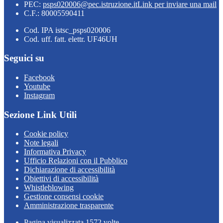
PEC:
psps020006@pec.istruzione.it
Link per inviare una mail
C.F.: 80005590411
Cod. IPA istsc_psps020006
Cod. uff. fatt. elettr. UF46UH
Seguici su
Facebook
Youtube
Instagram
Sezione Link Utili
Cookie policy
Note legali
Informativa Privacy
Ufficio Relazioni con il Pubblico
Dichiarazione di accessibilità
Obiettivi di accessibilità
Whistleblowing
Gestione consensi cookie
Amministrazione trasparente
Pagina visualizzata
1572
volte