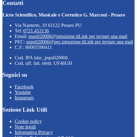
Contatti
Liceo Scientifico, Musicale e Coreutico G. Marconi - Pesaro
Via Nanterre, 10 61122 Pesaro PU
Tel:
0721.453136
Email:
psps020006@istruzione.it
Link per inviare una mail
PEC:
psps020006@pec.istruzione.it
Link per inviare una mail
C.F.: 80005590411
Cod. IPA istsc_psps020006
Cod. uff. fatt. elettr. UF46UH
Seguici su
Facebook
Youtube
Instagram
Sezione Link Utili
Cookie policy
Note legali
Informativa Privacy