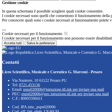
Gestione cookie
In questa schermata è possibile scegliere quali cookie consentire.
I cookie necessari sono quelli che consentono il funzionamento della pi
Per conoscere quali sono i cookie necessari al funzionamento potete v
Cookie necessari per il funzionamento
I cookie necessari per il funzionamento non possono essere disabilitati.
Accetta tutti
Salva le preferenze
Liceo Scientifico, Musicale e Coreutico G. Marco
Contatti
Liceo Scientifico, Musicale e Coreutico G. Marconi - Pesaro
Via Nanterre, 10 61122 Pesaro PU
Tel:
0721.453136
Email:
psps020006@istruzione.it
Link per inviare una mail
PEC:
psps020006@pec.istruzione.it
Link per inviare una mail
C.F.: 80005590411
Cod. IPA istsc_psps020006
Cod. uff. fatt. elettr. UF46UH