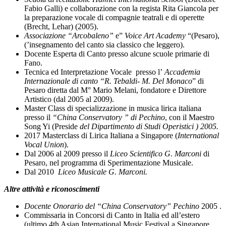
Fabio Galli) e collaborazione con la regista Rita Giancola per
la preparazione vocale di compagnie teatrali e di operette
(Brecht, Lehar) (2005).
Associazione “Arcobaleno”
e”
Voice Art Academy
“(Pesaro),
(’insegnamento del canto sia classico che leggero).
Docente Esperta di Canto presso alcune scuole primarie di
Fano.
Tecnica ed Interpretazione Vocale presso l’
Accademia
Internazionale di canto “R. Tebaldi- M. Del Monaco
” di
Pesaro diretta dal M° Mario Melani, fondatore e Direttore
Artistico (dal 2005 al 2009).
Master Class di specializzazione in musica lirica italiana
presso il
“China Conservatory ” di Pechino
, con il Maestro
Song Yi (Preside
del Dipartimento di Studi Operistici ) 2005.
2017 Masterclass di Lirica Italiana a Singapore (
International
Vocal Union
).
Dal 2006 al 2009 presso il
Liceo Scientifico G. Marconi
di
Pesaro, nel programma di Sperimentazione Musicale.
Dal 2010
Liceo Musicale G. Marconi.
Altre attività e riconoscimenti
Docente Onorario del “China Conservatory
” Pechino
2005 .
Commissaria in Concorsi di Canto in Italia ed all’estero
(ultimo 4th Asian International Music Festival a Singapore