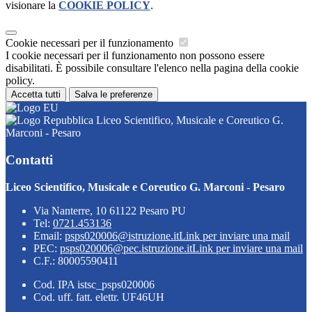
visionare la
COOKIE POLICY
.
Cookie necessari per il funzionamento
I cookie necessari per il funzionamento non possono essere
disabilitati. È possibile consultare l'elenco nella pagina della cookie
policy.
Accetta tutti
Salva le preferenze
Liceo Scientifico, Musicale e Coreutico G.
Marconi - Pesaro
Contatti
Liceo Scientifico, Musicale e Coreutico G. Marconi - Pesaro
Via Nanterre, 10 61122 Pesaro PU
Tel:
0721.453136
Email:
psps020006@istruzione.it
Link per inviare una mail
PEC:
psps020006@pec.istruzione.it
Link per inviare una mail
C.F.: 80005590411
Cod. IPA istsc_psps020006
Cod. uff. fatt. elettr. UF46UH