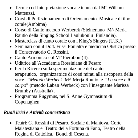
Tecnica ed Interpretazione vocale tenuta dal M° William
Matteuzzi.
Corsi di Perfezionamento di Orientamento Musicale di tipo
corale(Ambima)
Corso di Canto metodo Werberck (Steineriano M^ Merja
Rautio della Singing School Laulukoulu- Finlandia).
Masterclass di canto corale con i King’s Singers (U.K.)
Seminari con il Dott. Fussi Foniatra e medicina Olistica presso
il Conservatorio G. Rossini.
Canto Armonico col M° Pierobon (It).
Uditrice all’Accademia Rossiniana di Pesaro.
Per la Ricerca sulla sperimentazione del canto
terapeutico, organizzatrice di corsi mirati alla riscoperta della
voce “
Metodo Werbeck
“M^ Merja Rautio e “
La voce e il
corpo
” (metodo Laban-Werbeck) con l’insegnante Marissa
Brumby (Australia) .
Programma Eugymus, nel S. Anne Gymnasium di
Copenaghen.
R
uoli lirici
e
Attività concertistica
Teatri: G. Rossini di Pesaro, Sociale di Mantova, Corte
Malatestiana e Teatro della Fortuna di Fano, Teatro della
Regina di Cattolica, Bonci di Cesena.