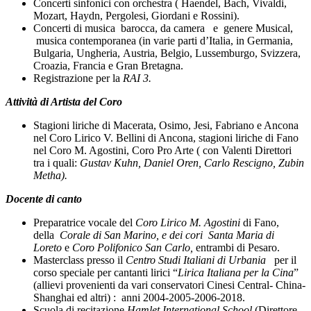
Concerti sinfonici con orchestra ( Haendel, Bach, Vivaldi,
Mozart, Haydn, Pergolesi, Giordani e Rossini).
Concerti di musica barocca, da camera e genere Musical,
musica contemporanea (in varie parti d’Italia, in Germania,
Bulgaria, Ungheria, Austria, Belgio, Lussemburgo, Svizzera,
Croazia, Francia e Gran Bretagna.
Registrazione per la
RAI 3.
Attività di Artista del Coro
Stagioni liriche di Macerata, Osimo, Jesi, Fabriano e Ancona
nel Coro Lirico V. Bellini di Ancona, stagioni liriche di Fano
nel Coro M. Agostini, Coro Pro Arte ( con Valenti Direttori
tra i quali:
Gustav Kuhn, Daniel Oren, Carlo Rescigno, Zubin
Metha).
Docente di canto
Preparatrice vocale del
Coro Lirico M. Agostini
di Fano,
della
Corale di San Marino, e dei cori Santa
Maria di
Loreto
e
Coro Polifonico San Carlo,
entrambi di
Pesaro.
Masterclass presso il
Centro Studi Italiani di Urbania
per il
corso speciale per cantanti lirici “
Lirica Italiana per la Cina
”
(allievi provenienti da vari conservatori Cinesi Central- China-
Shanghai ed altri) : anni 2004-2005-2006-2018.
Scuola di recitazione
Hamlet International School
(Direttore