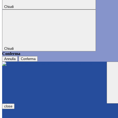
Chiudi
Chiudi
Conferma
Annulla
Conferma
close