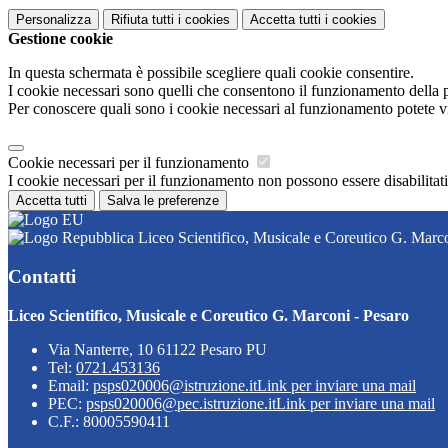
Personalizza
Rifiuta tutti
i cookies
Accetta tutti
i cookies
Gestione cookie
In questa schermata è possibile scegliere quali cookie consentire.
I cookie necessari sono quelli che consentono il funzionamento della pi
Per conoscere quali sono i cookie necessari al funzionamento potete v
Cookie necessari per il funzionamento
I cookie necessari per il funzionamento non possono essere disabilitati.
Accetta tutti
Salva le preferenze
Liceo Scientifico, Musicale e Coreutico G. Marco
Contatti
Liceo Scientifico, Musicale e Coreutico G. Marconi - Pesaro
Via Nanterre, 10 61122 Pesaro PU
Tel:
0721.453136
Email:
psps020006@istruzione.it
Link per inviare una mail
PEC:
psps020006@pec.istruzione.it
Link per inviare una mail
C.F.: 80005590411