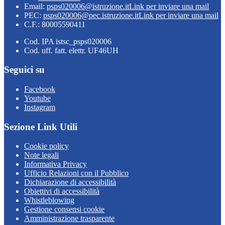
Email:
psps020006@istruzione.it
Link per inviare una mail
PEC:
psps020006@pec.istruzione.it
Link per inviare una mail
C.F.: 80005590411
Cod. IPA istsc_psps020006
Cod. uff. fatt. elettr. UF46UH
Seguici su
Facebook
Youtube
Instagram
Sezione Link Utili
Cookie policy
Note legali
Informativa Privacy
Ufficio Relazioni con il Pubblico
Dichiarazione di accessibilità
Obiettivi di accessibilità
Whistleblowing
Gestione consensi cookie
Amministrazione trasparente