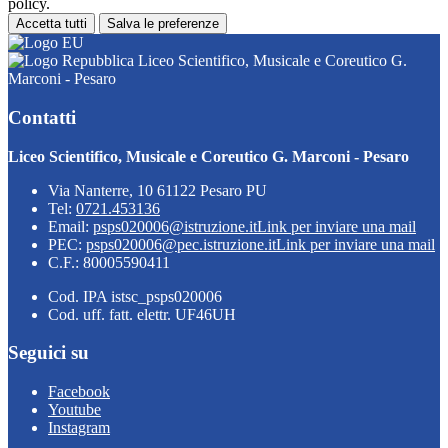
policy.
Accetta tutti
Salva le preferenze
Liceo Scientifico, Musicale e Coreutico G.
Marconi - Pesaro
Contatti
Liceo Scientifico, Musicale e Coreutico G. Marconi - Pesaro
Via Nanterre, 10 61122 Pesaro PU
Tel:
0721.453136
Email:
psps020006@istruzione.it
Link per inviare una mail
PEC:
psps020006@pec.istruzione.it
Link per inviare una mail
C.F.: 80005590411
Cod. IPA istsc_psps020006
Cod. uff. fatt. elettr. UF46UH
Seguici su
Facebook
Youtube
Instagram