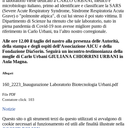
Il laboratorio viene dedicato a CARLO URBANI, medico e
microbiologo italiano, primo ad identificare e classificare la SARS
(Severe Acute Respiratory Syndrome, Sindrome Respiratoria Acuta
Grave) o "polmonite atipica", di cui lui stesso è poi stato vittima. Il
Dipartimento di Scienze ha ritenuto che tale laboratorio, nato in
piena pandemia di Covid-19 non avesse migliore punto di
riferimento in Carlo Urbani, tra l’altro nostro corregionale.
Alle ore 12.00 il taglio del nastro alla presenza delle Autorità,
della stampa e degli ospiti dell’Associazione AICU e della
Fondazione DiaSorin. Seguirà un incontro-testimonianza della
moglie di Carlo Urbani GIULIANA CHIORRINI URBANI in
Aula Magna.
Allegati
160_2223_Inaugurazione Laboratorio Biotecnologia Urbani.pdf
File PDF
Contatore click: 103
Notizie
Questo sito o gli strumenti terzi da questo utilizzati si avvalgono di
cookie necessari al funzionamento ed utili alle finalità illustrate nella