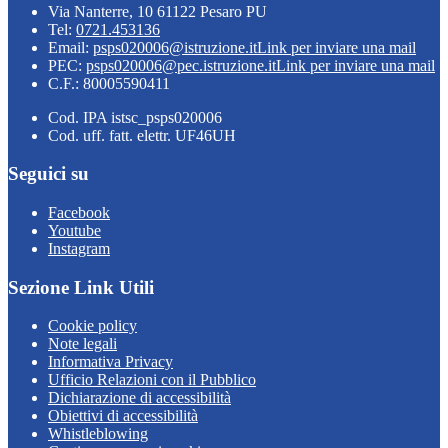
Via Nanterre, 10 61122 Pesaro PU
Tel:
0721.453136
Email:
psps020006@istruzione.it
Link per inviare una mail
PEC:
psps020006@pec.istruzione.it
Link per inviare una mail
C.F.: 80005590411
Cod. IPA istsc_psps020006
Cod. uff. fatt. elettr. UF46UH
Seguici su
Facebook
Youtube
Instagram
Sezione Link Utili
Cookie policy
Note legali
Informativa Privacy
Ufficio Relazioni con il Pubblico
Dichiarazione di accessibilità
Obiettivi di accessibilità
Whistleblowing