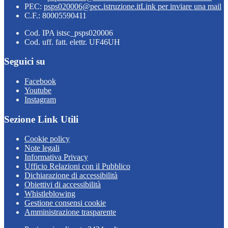
PEC:
psps020006@pec.istruzione.it
Link per inviare una mail
C.F.: 80005590411
Cod. IPA istsc_psps020006
Cod. uff. fatt. elettr. UF46UH
Seguici su
Facebook
Youtube
Instagram
Sezione Link Utili
Cookie policy
Note legali
Informativa Privacy
Ufficio Relazioni con il Pubblico
Dichiarazione di accessibilità
Obiettivi di accessibilità
Whistleblowing
Gestione consensi cookie
Amministrazione trasparente