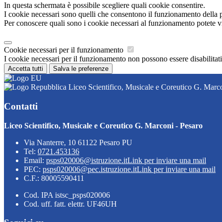
In questa schermata è possibile scegliere quali cookie consentire.
I cookie necessari sono quelli che consentono il funzionamento della pi
Per conoscere quali sono i cookie necessari al funzionamento potete v
Cookie necessari per il funzionamento
I cookie necessari per il funzionamento non possono essere disabilitati.
Accetta tutti
Salva le preferenze
Liceo Scientifico, Musicale e Coreutico G. Marco
Contatti
Liceo Scientifico, Musicale e Coreutico G. Marconi - Pesaro
Via Nanterre, 10 61122 Pesaro PU
Tel:
0721.453136
Email:
psps020006@istruzione.it
Link per inviare una mail
PEC:
psps020006@pec.istruzione.it
Link per inviare una mail
C.F.: 80005590411
Cod. IPA istsc_psps020006
Cod. uff. fatt. elettr. UF46UH