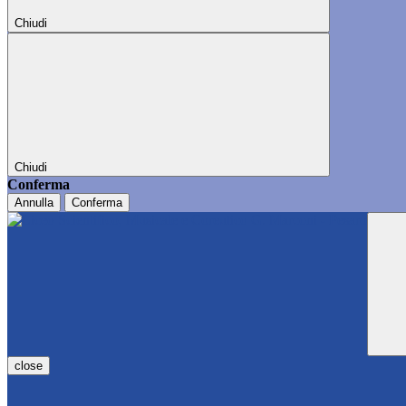
Chiudi
Chiudi
Conferma
Annulla
Conferma
close