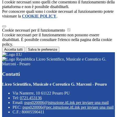
I cookie necessari sono quelli che consentono il funzionamento della
piattaforma e non è possibile disabilitarli.
Per conoscere quali sono i cookie necessari al funzionamento potete
visionare la
COOKIE POLICY
.
Cookie necessari per il funzionamento
I cookie necessari per il funzionamento non possono essere
disabilitati. È possibile consultare l'elenco nella pagina della cookie
policy.
Accetta tutti
Salva le preferenze
Liceo Scientifico, Musicale e Coreutico G.
Marconi - Pesaro
Contatti
Liceo Scientifico, Musicale e Coreutico G. Marconi - Pesaro
Via Nanterre, 10 61122 Pesaro PU
Tel:
0721.453136
Email:
psps020006@istruzione.it
Link per inviare una mail
PEC:
psps020006@pec.istruzione.it
Link per inviare una mail
C.F.: 80005590411