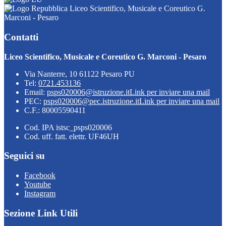
Liceo Scientifico, Musicale e Coreutico G.
Marconi - Pesaro
Contatti
Liceo Scientifico, Musicale e Coreutico G. Marconi - Pesaro
Via Nanterre, 10 61122 Pesaro PU
Tel:
0721.453136
Email:
psps020006@istruzione.it
Link per inviare una mail
PEC:
psps020006@pec.istruzione.it
Link per inviare una mail
C.F.: 80005590411
Cod. IPA istsc_psps020006
Cod. uff. fatt. elettr. UF46UH
Seguici su
Facebook
Youtube
Instagram
Sezione Link Utili