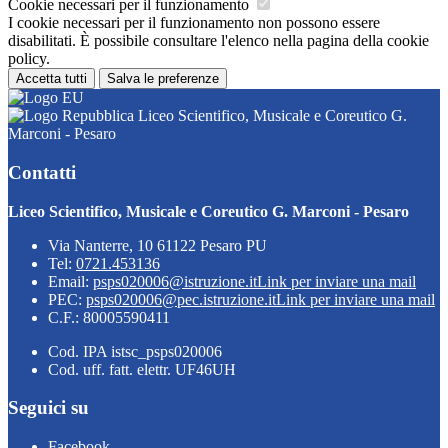
Cookie necessari per il funzionamento
I cookie necessari per il funzionamento non possono essere
disabilitati. È possibile consultare l'elenco nella pagina della cookie
policy.
Accetta tutti
Salva le preferenze
Liceo Scientifico, Musicale e Coreutico G.
Marconi - Pesaro
Contatti
Liceo Scientifico, Musicale e Coreutico G. Marconi - Pesaro
Via Nanterre, 10 61122 Pesaro PU
Tel:
0721.453136
Email:
psps020006@istruzione.it
Link per inviare una mail
PEC:
psps020006@pec.istruzione.it
Link per inviare una mail
C.F.: 80005590411
Cod. IPA istsc_psps020006
Cod. uff. fatt. elettr. UF46UH
Seguici su
Facebook