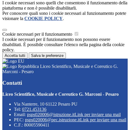
I cookie necessari sono quelli che consentono il funzionamento della
piattaforma e non è possibile disabilitarli.
Per conoscere quali sono i cookie necessari al funzionamento potete
visionare la
COOKIE POLICY
.
Cookie necessari per il funzionamento
I cookie necessari per il funzionamento non possono essere
disabilitati. È possibile consultare l'elenco nella pagina della cookie
policy.
Accetta tutti
Salva le preferenze
Liceo Scientifico, Musicale e Coreutico G.
Marconi - Pesaro
Contatti
Liceo Scientifico, Musicale e Coreutico G. Marconi - Pesaro
Via Nanterre, 10 61122 Pesaro PU
Tel:
0721.453136
Email:
psps020006@istruzione.it
Link per inviare una mail
PEC:
psps020006@pec.istruzione.it
Link per inviare una mail
C.F.: 80005590411