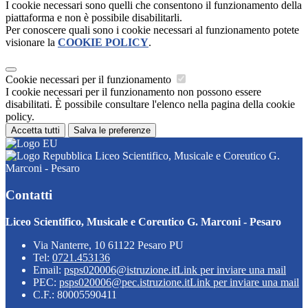
I cookie necessari sono quelli che consentono il funzionamento della
piattaforma e non è possibile disabilitarli.
Per conoscere quali sono i cookie necessari al funzionamento potete
visionare la
COOKIE POLICY
.
Cookie necessari per il funzionamento
I cookie necessari per il funzionamento non possono essere
disabilitati. È possibile consultare l'elenco nella pagina della cookie
policy.
Accetta tutti
Salva le preferenze
Liceo Scientifico, Musicale e Coreutico G.
Marconi - Pesaro
Contatti
Liceo Scientifico, Musicale e Coreutico G. Marconi - Pesaro
Via Nanterre, 10 61122 Pesaro PU
Tel:
0721.453136
Email:
psps020006@istruzione.it
Link per inviare una mail
PEC:
psps020006@pec.istruzione.it
Link per inviare una mail
C.F.: 80005590411