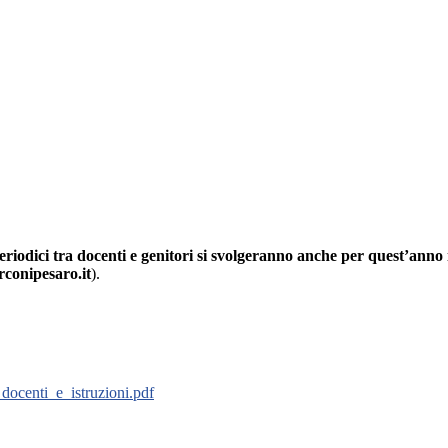
periodici tra docenti e genitori si svolgeranno anche per quest’
conipesaro.it
).
docenti_e_istruzioni.pdf