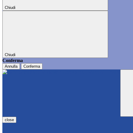
Chiudi
Chiudi
Conferma
Annulla
Conferma
close