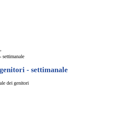
>
- settimanale
enitori - settimanale
le dei genitori