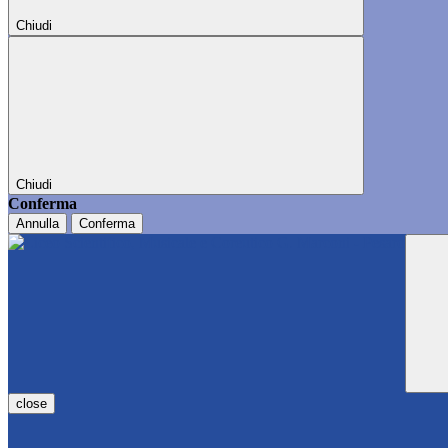
Chiudi
Chiudi
Conferma
Annulla
Conferma
close