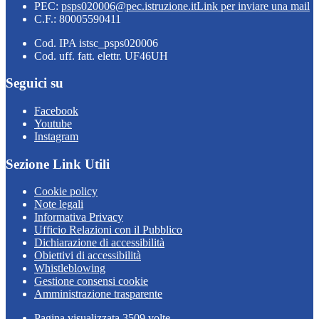
PEC:
psps020006@pec.istruzione.it
Link per inviare una mail
C.F.: 80005590411
Cod. IPA istsc_psps020006
Cod. uff. fatt. elettr. UF46UH
Seguici su
Facebook
Youtube
Instagram
Sezione Link Utili
Cookie policy
Note legali
Informativa Privacy
Ufficio Relazioni con il Pubblico
Dichiarazione di accessibilità
Obiettivi di accessibilità
Whistleblowing
Gestione consensi cookie
Amministrazione trasparente
Pagina visualizzata
3509
volte