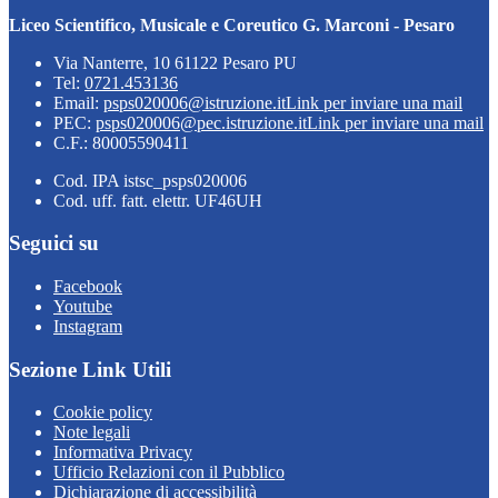
Liceo Scientifico, Musicale e Coreutico G. Marconi - Pesaro
Via Nanterre, 10 61122 Pesaro PU
Tel:
0721.453136
Email:
psps020006@istruzione.it
Link per inviare una mail
PEC:
psps020006@pec.istruzione.it
Link per inviare una mail
C.F.: 80005590411
Cod. IPA istsc_psps020006
Cod. uff. fatt. elettr. UF46UH
Seguici su
Facebook
Youtube
Instagram
Sezione Link Utili
Cookie policy
Note legali
Informativa Privacy
Ufficio Relazioni con il Pubblico
Dichiarazione di accessibilità