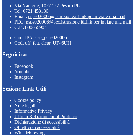
Via Nanterre, 10 61122 Pesaro PU
Tel:
0721.453136
Email:
psps020006@istruzione.it
Link per inviare una mail
PEC:
psps020006@pec.istruzione.it
Link per inviare una mail
C.F.: 80005590411
Cod. IPA istsc_psps020006
Cod. uff. fatt. elettr. UF46UH
Seguici su
Facebook
Youtube
Instagram
Sezione Link Utili
Cookie policy
Note legali
Informativa Privacy
Ufficio Relazioni con il Pubblico
Dichiarazione di accessibilità
Obiettivi di accessibilità
Whistleblowing