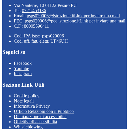
Via Nanterre, 10 61122 Pesaro PU
Tel:
0721.453136
Email:
psps020006@istruzione.it
Link per inviare una mail
PEC:
psps020006@pec.istruzione.it
Link per inviare una mail
C.F.: 80005590411
Cod. IPA istsc_psps020006
Cod. uff. fatt. elettr. UF46UH
Seguici su
Facebook
Youtube
Instagram
Sezione Link Utili
Cookie policy
Note legali
Informativa Privacy
Ufficio Relazioni con il Pubblico
Dichiarazione di accessibilità
Obiettivi di accessibilità
Whistleblowing