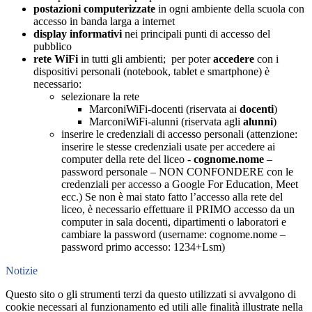
postazioni computerizzate
in ogni ambiente della scuola con
accesso in banda larga a internet
display informativi
nei principali punti di accesso del
pubblico
rete WiFi
in tutti gli ambienti; per poter
accedere
con i
dispositivi personali (notebook, tablet e smartphone) è
necessario:
selezionare la rete
MarconiWiFi-docenti (riservata ai
docenti
)
MarconiWiFi-alunni (riservata agli
alunni
)
inserire le credenziali di accesso personali (attenzione:
inserire le stesse credenziali usate per accedere ai
computer della rete del liceo -
cognome.nome
–
password personale – NON CONFONDERE con le
credenziali per accesso a Google For Education, Meet
ecc.) Se non è mai stato fatto l’accesso alla rete del
liceo, è necessario effettuare il PRIMO accesso da un
computer in sala docenti, dipartimenti o laboratori e
cambiare la password (username: cognome.nome –
password primo accesso: 1234+Lsm)
Notizie
Questo sito o gli strumenti terzi da questo utilizzati si avvalgono di
cookie necessari al funzionamento ed utili alle finalità illustrate nella