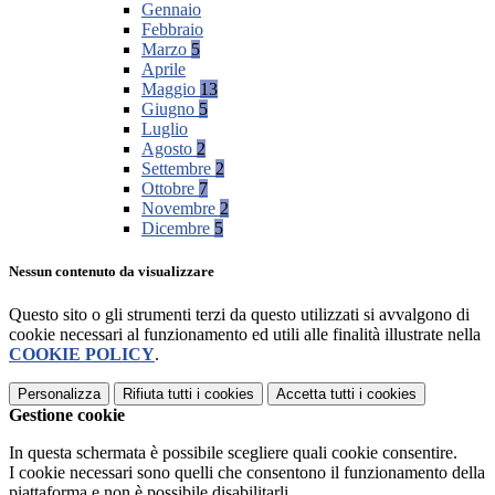
Gennaio
Febbraio
Marzo
5
Aprile
Maggio
13
Giugno
5
Luglio
Agosto
2
Settembre
2
Ottobre
7
Novembre
2
Dicembre
5
Nessun contenuto da visualizzare
Questo sito o gli strumenti terzi da questo utilizzati si avvalgono di
cookie necessari al funzionamento ed utili alle finalità illustrate nella
COOKIE POLICY
.
Personalizza
Rifiuta tutti
i cookies
Accetta tutti
i cookies
Gestione cookie
In questa schermata è possibile scegliere quali cookie consentire.
I cookie necessari sono quelli che consentono il funzionamento della
piattaforma e non è possibile disabilitarli.