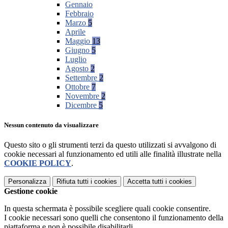
Gennaio
Febbraio
Marzo
5
Aprile
Maggio
13
Giugno
5
Luglio
Agosto
2
Settembre
2
Ottobre
7
Novembre
2
Dicembre
5
Nessun contenuto da visualizzare
Questo sito o gli strumenti terzi da questo utilizzati si avvalgono di
cookie necessari al funzionamento ed utili alle finalità illustrate nella
COOKIE POLICY
.
Personalizza
Rifiuta tutti
i cookies
Accetta tutti
i cookies
Gestione cookie
In questa schermata è possibile scegliere quali cookie consentire.
I cookie necessari sono quelli che consentono il funzionamento della
piattaforma e non è possibile disabilitarli.