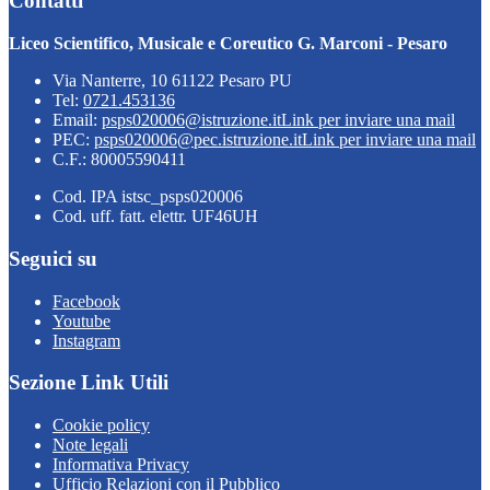
Contatti
Liceo Scientifico, Musicale e Coreutico G. Marconi - Pesaro
Via Nanterre, 10 61122 Pesaro PU
Tel:
0721.453136
Email:
psps020006@istruzione.it
Link per inviare una mail
PEC:
psps020006@pec.istruzione.it
Link per inviare una mail
C.F.: 80005590411
Cod. IPA istsc_psps020006
Cod. uff. fatt. elettr. UF46UH
Seguici su
Facebook
Youtube
Instagram
Sezione Link Utili
Cookie policy
Note legali
Informativa Privacy
Ufficio Relazioni con il Pubblico