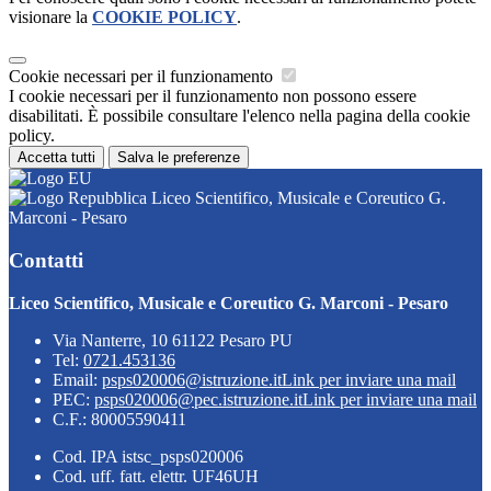
visionare la
COOKIE POLICY
.
Cookie necessari per il funzionamento
I cookie necessari per il funzionamento non possono essere
disabilitati. È possibile consultare l'elenco nella pagina della cookie
policy.
Accetta tutti
Salva le preferenze
Liceo Scientifico, Musicale e Coreutico G.
Marconi - Pesaro
Contatti
Liceo Scientifico, Musicale e Coreutico G. Marconi - Pesaro
Via Nanterre, 10 61122 Pesaro PU
Tel:
0721.453136
Email:
psps020006@istruzione.it
Link per inviare una mail
PEC:
psps020006@pec.istruzione.it
Link per inviare una mail
C.F.: 80005590411
Cod. IPA istsc_psps020006
Cod. uff. fatt. elettr. UF46UH