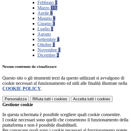
Febbraio
1
Marzo
117
Aprile
6
Maggio
9
Giugno
3
Luglio
1
Agosto
Settembre
4
Ottobre
1
Novembre
1
Dicembre
2
Nessun contenuto da visualizzare
Questo sito o gli strumenti terzi da questo utilizzati si avvalgono di
cookie necessari al funzionamento ed utili alle finalità illustrate nella
COOKIE POLICY
.
Personalizza
Rifiuta tutti
i cookies
Accetta tutti
i cookies
Gestione cookie
In questa schermata è possibile scegliere quali cookie consentire.
I cookie necessari sono quelli che consentono il funzionamento della
piattaforma e non è possibile disabilitarli.
Per conoscere quali sono i cookie necessari al funzionamento potete