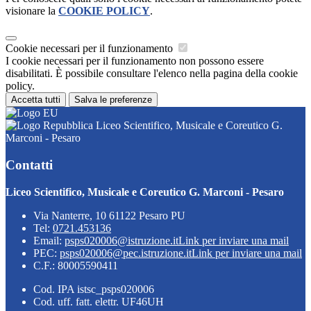
visionare la
COOKIE POLICY
.
Cookie necessari per il funzionamento
I cookie necessari per il funzionamento non possono essere
disabilitati. È possibile consultare l'elenco nella pagina della cookie
policy.
Accetta tutti
Salva le preferenze
Liceo Scientifico, Musicale e Coreutico G.
Marconi - Pesaro
Contatti
Liceo Scientifico, Musicale e Coreutico G. Marconi - Pesaro
Via Nanterre, 10 61122 Pesaro PU
Tel:
0721.453136
Email:
psps020006@istruzione.it
Link per inviare una mail
PEC:
psps020006@pec.istruzione.it
Link per inviare una mail
C.F.: 80005590411
Cod. IPA istsc_psps020006
Cod. uff. fatt. elettr. UF46UH