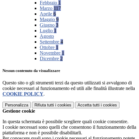
Febbraio
1
Marzo
117
Aprile
6
Maggio
9
Giugno
3
Luglio
1
Agosto
Settembre
4
Ottobre
1
Novembre
1
Dicembre
2
Nessun contenuto da visualizzare
Questo sito o gli strumenti terzi da questo utilizzati si avvalgono di
cookie necessari al funzionamento ed utili alle finalità illustrate nella
COOKIE POLICY
.
Personalizza
Rifiuta tutti
i cookies
Accetta tutti
i cookies
Gestione cookie
In questa schermata è possibile scegliere quali cookie consentire.
I cookie necessari sono quelli che consentono il funzionamento della
piattaforma e non è possibile disabilitarli.
Per conoscere quali sono i cookie necessari al funzionamento potete