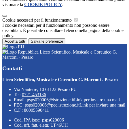
visionare la
COOKIE POLICY
.
Cookie necessari per il funzionamento
I cookie necessari per il funzionamento non possono essere
disabilitati. È possibile consultare l'elenco nella pagina della cookie
policy.
Accetta tutti
Salva le preferenze
Liceo Scientifico, Musicale e Coreutico G.
Marconi - Pesaro
Contatti
Liceo Scientifico, Musicale e Coreutico G. Marconi - Pesaro
Via Nanterre, 10 61122 Pesaro PU
Tel:
0721.453136
Email:
psps020006@istruzione.it
Link per inviare una mail
PEC:
psps020006@pec.istruzione.it
Link per inviare una mail
C.F.: 80005590411
Cod. IPA istsc_psps020006
Cod. uff. fatt. elettr. UF46UH