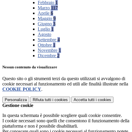
Febbraio
1
Marzo
117
Aprile
6
Maggio
9
Giugno
3
Luglio
1
Agosto
Settembre
4
Ottobre
1
Novembre
1
Dicembre
2
Nessun contenuto da visualizzare
Questo sito o gli strumenti terzi da questo utilizzati si avvalgono di
cookie necessari al funzionamento ed utili alle finalità illustrate nella
COOKIE POLICY
.
Personalizza
Rifiuta tutti
i cookies
Accetta tutti
i cookies
Gestione cookie
In questa schermata è possibile scegliere quali cookie consentire.
I cookie necessari sono quelli che consentono il funzionamento della
piattaforma e non è possibile disabilitarli.
Per conoscere quali sono i cookie necessari al funzionamento potete