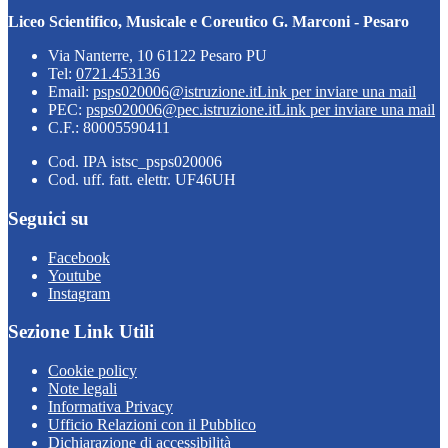
Liceo Scientifico, Musicale e Coreutico G. Marconi - Pesaro
Via Nanterre, 10 61122 Pesaro PU
Tel:
0721.453136
Email:
psps020006@istruzione.it
Link per inviare una mail
PEC:
psps020006@pec.istruzione.it
Link per inviare una mail
C.F.: 80005590411
Cod. IPA istsc_psps020006
Cod. uff. fatt. elettr. UF46UH
Seguici su
Facebook
Youtube
Instagram
Sezione Link Utili
Cookie policy
Note legali
Informativa Privacy
Ufficio Relazioni con il Pubblico
Dichiarazione di accessibilità