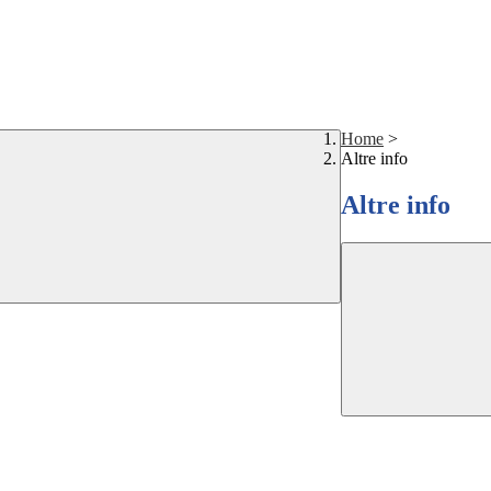
Home
>
Altre info
Altre info