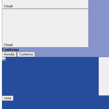
Chiudi
Chiudi
Conferma
Annulla
Conferma
close