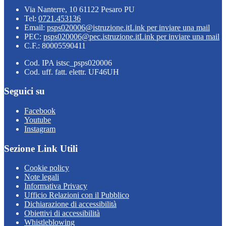
Via Nanterre, 10 61122 Pesaro PU
Tel:
0721.453136
Email:
psps020006@istruzione.it
Link per inviare una mail
PEC:
psps020006@pec.istruzione.it
Link per inviare una mail
C.F.: 80005590411
Cod. IPA istsc_psps020006
Cod. uff. fatt. elettr. UF46UH
Seguici su
Facebook
Youtube
Instagram
Sezione Link Utili
Cookie policy
Note legali
Informativa Privacy
Ufficio Relazioni con il Pubblico
Dichiarazione di accessibilità
Obiettivi di accessibilità
Whistleblowing