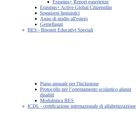
Erasmus+ Report esperienze
Erasmus+ Active Global Citizenship
Soggiorni linguistici
Anno di studio all'estero
Gemellaggi
BES - Bisogni Educativi Speciali
Piano annuale per l'inclusione
Protocollo per l’orientamento scolastico alunni
disabili
Modulistica BES
ICDL - certificazione internazionale di alfabetizzazione