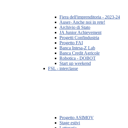
Fiera dell'imprenditoria - 2023-24
Auser- Anche noi in rete!
Archivio di Stato
JA Junior Achievement
Progetti Confindustria
Progetto FAI
Banca Intesa-Z Lab
Banca Credit Agricole
Robotica - DOBOT
Start up weekend
FSL - interclasse
Progetto ASIMOV
Stage estivi
Letteraria