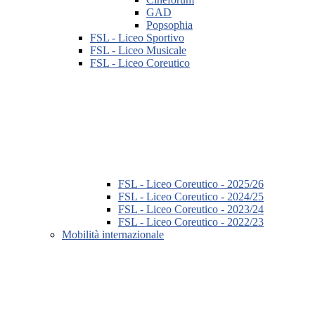
GAD
Popsophia
FSL - Liceo Sportivo
FSL - Liceo Musicale
FSL - Liceo Coreutico
FSL - Liceo Coreutico - 2025/26
FSL - Liceo Coreutico - 2024/25
FSL - Liceo Coreutico - 2023/24
FSL - Liceo Coreutico - 2022/23
Mobilità internazionale