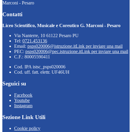
Marconi - Pesaro
Contatti
Liceo Scientifico, Musicale e Coreutico G. Marconi - Pesaro
Via Nanterre, 10 61122 Pesaro PU
Tel:
0721.453136
Email:
psps020006@istruzione.it
Link per inviare una mail
PEC:
psps020006@pec.istruzione.it
Link per inviare una mail
C.F.: 80005590411
Cod. IPA istsc_psps020006
Cod. uff. fatt. elettr. UF46UH
Seguici su
Facebook
Youtube
Instagram
Sezione Link Utili
Cookie policy