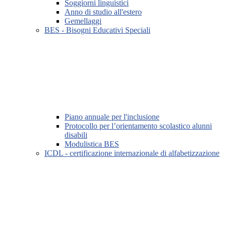
Soggiorni linguistici
Anno di studio all'estero
Gemellaggi
BES - Bisogni Educativi Speciali
Piano annuale per l'inclusione
Protocollo per l’orientamento scolastico alunni
disabili
Modulistica BES
ICDL - certificazione internazionale di alfabetizzazione