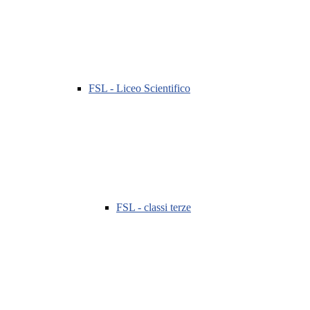
FSL - Liceo Scientifico
FSL - classi terze