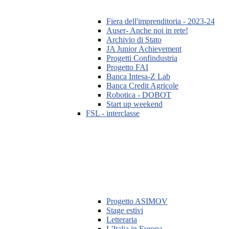
Fiera dell'imprenditoria - 2023-24
Auser- Anche noi in rete!
Archivio di Stato
JA Junior Achievement
Progetti Confindustria
Progetto FAI
Banca Intesa-Z Lab
Banca Credit Agricole
Robotica - DOBOT
Start up weekend
FSL - interclasse
Progetto ASIMOV
Stage estivi
Letteraria
L'Italia in Europa