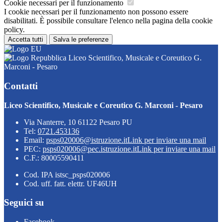
Cookie necessari per il funzionamento
I cookie necessari per il funzionamento non possono essere
disabilitati. È possibile consultare l'elenco nella pagina della cookie
policy.
Accetta tutti
Salva le preferenze
Liceo Scientifico, Musicale e Coreutico G.
Marconi - Pesaro
Contatti
Liceo Scientifico, Musicale e Coreutico G. Marconi - Pesaro
Via Nanterre, 10 61122 Pesaro PU
Tel:
0721.453136
Email:
psps020006@istruzione.it
Link per inviare una mail
PEC:
psps020006@pec.istruzione.it
Link per inviare una mail
C.F.: 80005590411
Cod. IPA istsc_psps020006
Cod. uff. fatt. elettr. UF46UH
Seguici su
Facebook