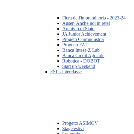
Fiera dell'imprenditoria - 2023-24
Auser- Anche noi in rete!
Archivio di Stato
JA Junior Achievement
Progetti Confindustria
Progetto FAI
Banca Intesa-Z Lab
Banca Credit Agricole
Robotica - DOBOT
Start up weekend
FSL - interclasse
Progetto ASIMOV
Stage estivi
Letteraria