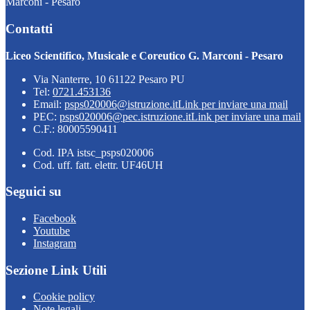
Marconi - Pesaro
Contatti
Liceo Scientifico, Musicale e Coreutico G. Marconi - Pesaro
Via Nanterre, 10 61122 Pesaro PU
Tel:
0721.453136
Email:
psps020006@istruzione.it
Link per inviare una mail
PEC:
psps020006@pec.istruzione.it
Link per inviare una mail
C.F.: 80005590411
Cod. IPA istsc_psps020006
Cod. uff. fatt. elettr. UF46UH
Seguici su
Facebook
Youtube
Instagram
Sezione Link Utili
Cookie policy
Note legali