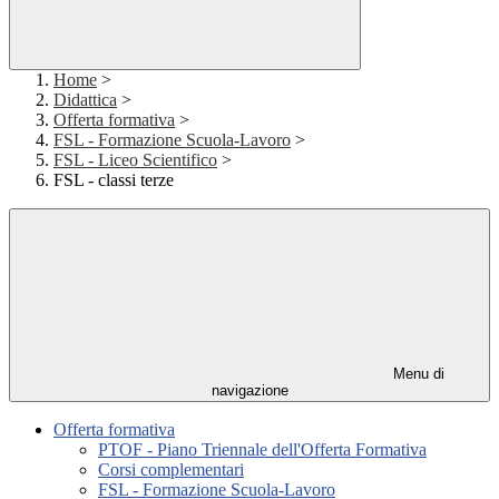
Home
>
Didattica
>
Offerta formativa
>
FSL - Formazione Scuola-Lavoro
>
FSL - Liceo Scientifico
>
FSL - classi terze
Menu di
navigazione
Offerta formativa
PTOF - Piano Triennale dell'Offerta Formativa
Corsi complementari
FSL - Formazione Scuola-Lavoro