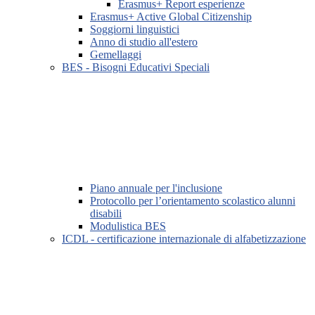
Erasmus+ Report esperienze
Erasmus+ Active Global Citizenship
Soggiorni linguistici
Anno di studio all'estero
Gemellaggi
BES - Bisogni Educativi Speciali
Piano annuale per l'inclusione
Protocollo per l’orientamento scolastico alunni
disabili
Modulistica BES
ICDL - certificazione internazionale di alfabetizzazione