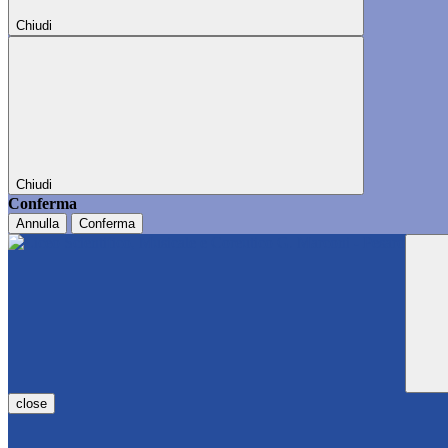
Chiudi
Chiudi
Conferma
Annulla
Conferma
close