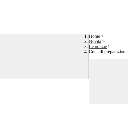
Home
>
Novità
>
Le notizie
>
Corsi di preparazion