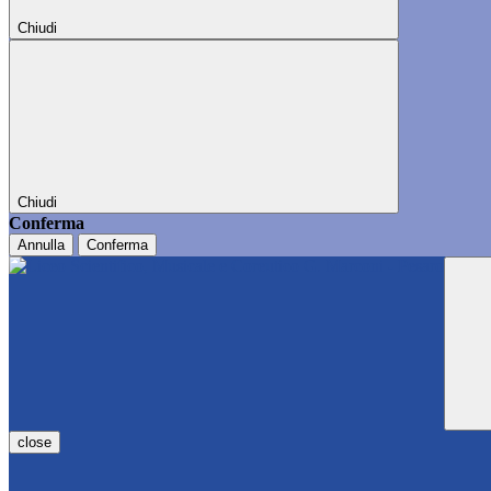
Chiudi
Chiudi
Conferma
Annulla
Conferma
close