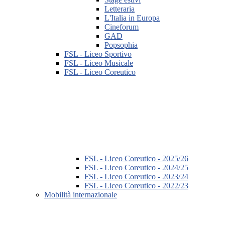
Letteraria
L'Italia in Europa
Cineforum
GAD
Popsophia
FSL - Liceo Sportivo
FSL - Liceo Musicale
FSL - Liceo Coreutico
FSL - Liceo Coreutico - 2025/26
FSL - Liceo Coreutico - 2024/25
FSL - Liceo Coreutico - 2023/24
FSL - Liceo Coreutico - 2022/23
Mobilità internazionale