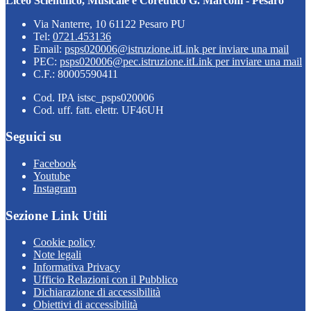
Liceo Scientifico, Musicale e Coreutico G. Marconi - Pesaro
Via Nanterre, 10 61122 Pesaro PU
Tel:
0721.453136
Email:
psps020006@istruzione.it
Link per inviare una mail
PEC:
psps020006@pec.istruzione.it
Link per inviare una mail
C.F.: 80005590411
Cod. IPA istsc_psps020006
Cod. uff. fatt. elettr. UF46UH
Seguici su
Facebook
Youtube
Instagram
Sezione Link Utili
Cookie policy
Note legali
Informativa Privacy
Ufficio Relazioni con il Pubblico
Dichiarazione di accessibilità
Obiettivi di accessibilità