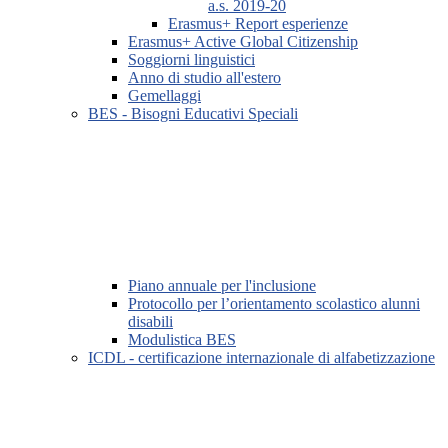
a.s. 2019-20
Erasmus+ Report esperienze
Erasmus+ Active Global Citizenship
Soggiorni linguistici
Anno di studio all'estero
Gemellaggi
BES - Bisogni Educativi Speciali
Piano annuale per l'inclusione
Protocollo per l’orientamento scolastico alunni
disabili
Modulistica BES
ICDL - certificazione internazionale di alfabetizzazione