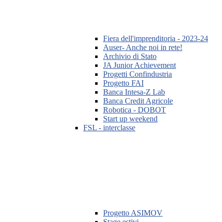
Fiera dell'imprenditoria - 2023-24
Auser- Anche noi in rete!
Archivio di Stato
JA Junior Achievement
Progetti Confindustria
Progetto FAI
Banca Intesa-Z Lab
Banca Credit Agricole
Robotica - DOBOT
Start up weekend
FSL - interclasse
Progetto ASIMOV
Stage estivi