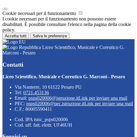
Cookie necessari per il funzionamento
I cookie necessari per il funzionamento non possono essere
disabilitati. È possibile consultare l'elenco nella pagina della cookie
policy.
Accetta tutti
Salva le preferenze
Liceo Scientifico, Musicale e Coreutico G.
Marconi - Pesaro
Contatti
Liceo Scientifico, Musicale e Coreutico G. Marconi - Pesaro
Via Nanterre, 10 61122 Pesaro PU
Tel:
0721.453136
Email:
psps020006@istruzione.it
Link per inviare una mail
PEC:
psps020006@pec.istruzione.it
Link per inviare una mail
C.F.: 80005590411
Cod. IPA istsc_psps020006
Cod. uff. fatt. elettr. UF46UH
Seguici su