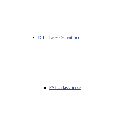
FSL - Liceo Scientifico
FSL - classi terze