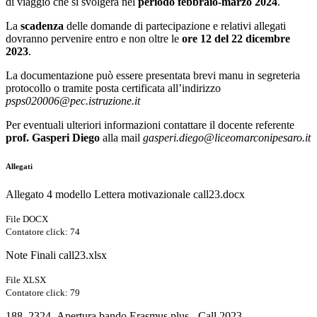
di viaggio che si svolgerà nel
periodo febbraio-marzo 2024
.
La
scadenza
delle domande di partecipazione e relativi allegati
dovranno pervenire entro e non oltre le
ore 12 del 22 dicembre
2023
.
La documentazione può essere presentata brevi manu in segreteria
protocollo o tramite posta certificata all’indirizzo
psps020006@pec.istruzione.it
Per eventuali ulteriori informazioni contattare il docente referente
prof. Gasperi Diego
alla mail
gasperi.diego@liceomarconipesaro.it
Allegati
Allegato 4 modello Lettera motivazionale call23.docx
File DOCX
Contatore click: 74
Note Finali call23.xlsx
File XLSX
Contatore click: 79
188_2324_Apertura bando Erasmus plus - Call 2023-