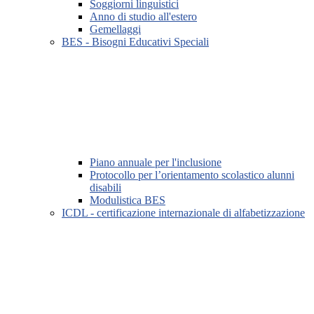
Soggiorni linguistici
Anno di studio all'estero
Gemellaggi
BES - Bisogni Educativi Speciali
Piano annuale per l'inclusione
Protocollo per l’orientamento scolastico alunni
disabili
Modulistica BES
ICDL - certificazione internazionale di alfabetizzazione