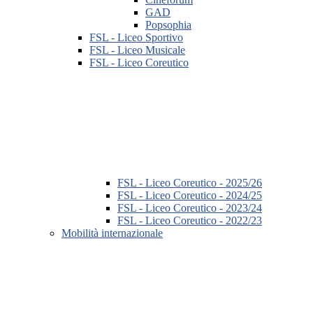
GAD
Popsophia
FSL - Liceo Sportivo
FSL - Liceo Musicale
FSL - Liceo Coreutico
FSL - Liceo Coreutico - 2025/26
FSL - Liceo Coreutico - 2024/25
FSL - Liceo Coreutico - 2023/24
FSL - Liceo Coreutico - 2022/23
Mobilità internazionale