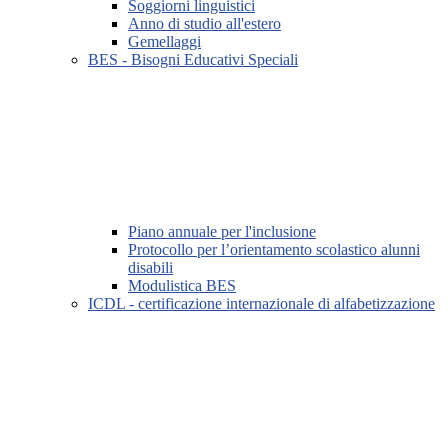
Soggiorni linguistici
Anno di studio all'estero
Gemellaggi
BES - Bisogni Educativi Speciali
Piano annuale per l'inclusione
Protocollo per l’orientamento scolastico alunni
disabili
Modulistica BES
ICDL - certificazione internazionale di alfabetizzazione