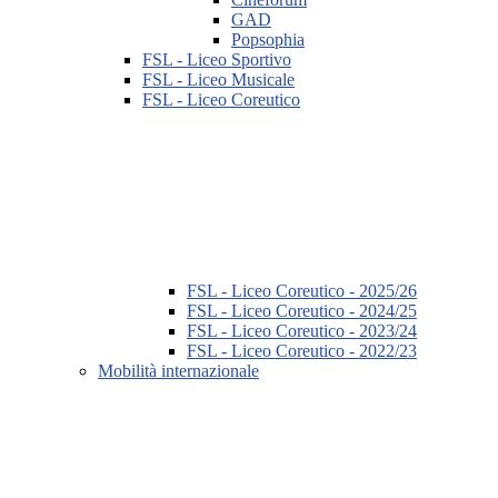
GAD
Popsophia
FSL - Liceo Sportivo
FSL - Liceo Musicale
FSL - Liceo Coreutico
FSL - Liceo Coreutico - 2025/26
FSL - Liceo Coreutico - 2024/25
FSL - Liceo Coreutico - 2023/24
FSL - Liceo Coreutico - 2022/23
Mobilità internazionale