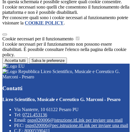
In questa schermata è possibile scegliere quali cookie consentire.
I cookie necessari sono quelli che consentono il funzionamento della
piattaforma e non è possibile disabilitarli.
Per conoscere quali sono i cookie necessari al funzionamento potete
visionare la
COOKIE POLICY
.
Cookie necessari per il funzionamento
I cookie necessari per il funzionamento non possono essere
disabilitati. È possibile consultare l'elenco nella pagina della cookie
policy.
Accetta tutti
Salva le preferenze
Liceo Scientifico, Musicale e Coreutico G.
Marconi - Pesaro
Contatti
Liceo Scientifico, Musicale e Coreutico G. Marconi - Pesaro
Via Nanterre, 10 61122 Pesaro PU
Tel:
0721.453136
Email:
psps020006@istruzione.it
Link per inviare una mail
PEC:
psps020006@pec.istruzione.it
Link per inviare una mail
C.F.: 80005590411