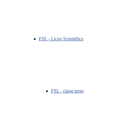
FSL - Liceo Scientifico
FSL - classi terze